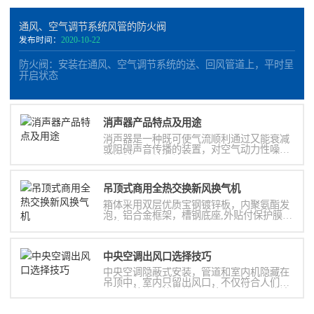
通风、空气调节系统风管的防火阀
发布时间：
2020-10-22
防火阀：安装在通风、空气调节系统的送、回风管道上，平时呈
开启状态
消声器​产品特点及用途
消声器是一种既可使气流顺利通过又能衰减
或阻碍声音传播的装置，对空气动力性噪声
的控制，简单有效
吊顶式商用全热交换新风换气机
箱体采用双层优质宝钢镀锌板，内聚氨酯发
泡，铝合金框架，槽钢底座,外贴付保护膜，
防止运输碰撞;
中央空调出风口选择技巧
中央空调隐蔽式安装，管道和室内机隐藏在
吊顶中，室内只留出风口，不仅符合人们对
于室内装修风格的美观及统一要求，更能让
置身其中的人享受到舒适的温度。