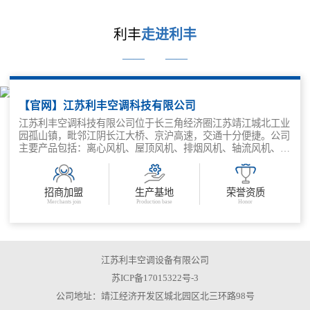
利丰
走进利丰
——
——
【官网】江苏利丰空调科技有限公司
江苏利丰空调科技有限公司位于长三角经济圈江苏靖江城北工业
园孤山镇，毗邻江阴长江大桥、京沪高速，交通十分便捷。公司
主要产品包括：离心风机、屋顶风机、排烟风机、轴流风机、隧
道风机、风机箱、混流风机、斜流风机、防火、新风换气机、消
防通风设备等空调设备。
招商加盟
生产基地
荣誉资质
Merchants join
Production base
Honor
江苏利丰空调设备有限公司
苏ICP备17015322号-3
公司地址：靖江经济开发区城北园区北三环路98号