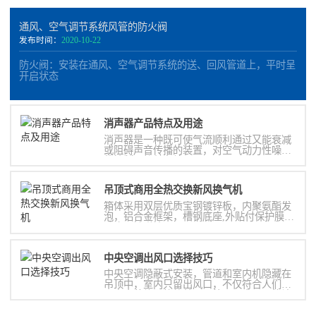
通风、空气调节系统风管的防火阀
发布时间：
2020-10-22
防火阀：安装在通风、空气调节系统的送、回风管道上，平时呈
开启状态
消声器​产品特点及用途
消声器是一种既可使气流顺利通过又能衰减
或阻碍声音传播的装置，对空气动力性噪声
的控制，简单有效
吊顶式商用全热交换新风换气机
箱体采用双层优质宝钢镀锌板，内聚氨酯发
泡，铝合金框架，槽钢底座,外贴付保护膜，
防止运输碰撞;
中央空调出风口选择技巧
中央空调隐蔽式安装，管道和室内机隐藏在
吊顶中，室内只留出风口，不仅符合人们对
于室内装修风格的美观及统一要求，更能让
置身其中的人享受到舒适的温度。