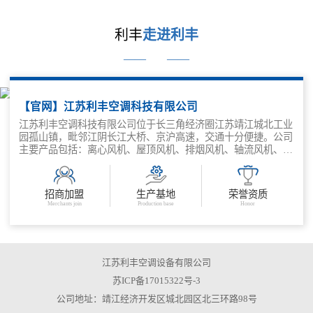
利丰
走进利丰
——
——
【官网】江苏利丰空调科技有限公司
江苏利丰空调科技有限公司位于长三角经济圈江苏靖江城北工业
园孤山镇，毗邻江阴长江大桥、京沪高速，交通十分便捷。公司
主要产品包括：离心风机、屋顶风机、排烟风机、轴流风机、隧
道风机、风机箱、混流风机、斜流风机、防火、新风换气机、消
防通风设备等空调设备。
招商加盟
生产基地
荣誉资质
Merchants join
Production base
Honor
江苏利丰空调设备有限公司
苏ICP备17015322号-3
公司地址：靖江经济开发区城北园区北三环路98号