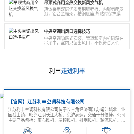
吊顶式商用全热交换新风换气机
箱体采用双层优质宝钢镀锌板，内聚氨酯发
泡，铝合金框架，槽钢底座,外贴付保护膜，
防止运输碰撞;
中央空调出风口选择技巧
中央空调隐蔽式安装，管道和室内机隐藏在
吊顶中，室内只留出风口，不仅符合人们对
于室内装修风格的美观及统一要求，更能让
置身其中的人享受到舒适的温度。
利丰
走进利丰
——
——
【官网】江苏利丰空调科技有限公司
江苏利丰空调科技有限公司位于长三角经济圈江苏靖江城北工业
园孤山镇，毗邻江阴长江大桥、京沪高速，交通十分便捷。公司
主要产品包括：离心风机、屋顶风机、排烟风机、轴流风机、隧
道风机、风机箱、混流风机、斜流风机、防火、新风换气机、消
防通风设备等空调设备。