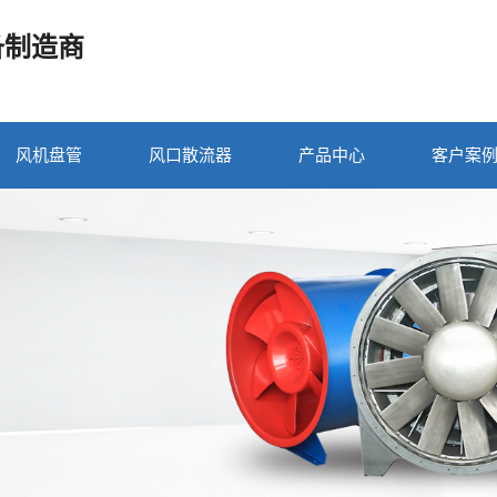
备制造商
风机盘管
风口散流器
产品中心
客户案