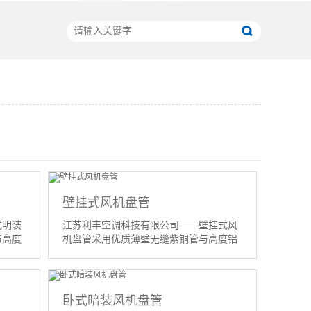
壁挂式风机盘管
式明装
江苏利丰空调科技有限公司——壁挂式风
与高度
机盘管采用优质薄壁无缝紫铜管与高度铝
传热系
翅片，经液压或机械涨管而成，传热系数
水压，
高，韧性好，强度大，可承受高水压，超
高层建筑使用。
【详情】
卧式暗装风机盘管