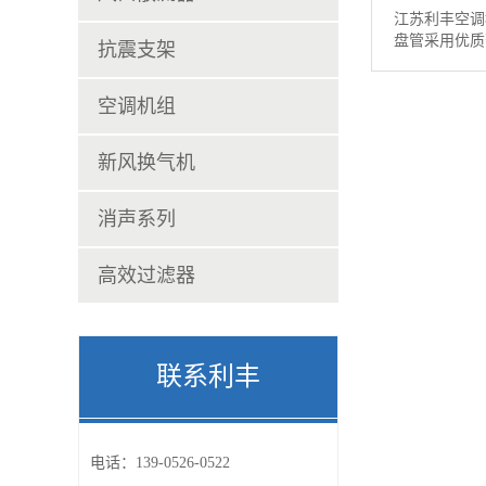
江苏利丰空调
盘管采用优质
抗震支架
片，经液压或
高，韧性好，
空调机组
高层建筑使
新风换气机
消声系列
高效过滤器
联系利丰
电话：
139-0526-0522